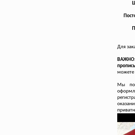
Ш
Пост
П
Для зак
ВАЖНО: 
пропис
можете 
Мы пом
оформл
регист
оказан
приватн