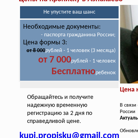
Не упустите ваш шанс
Необходимые документы:
- паспорта гражданина России;
Цена формы 3:
от 8 000
рублей - 1 человек (3 месяца)
от 7 000
рублей - 1 человек
Бесплатно
ребенок
Цена 
Обращайтесь и получите
надежную временную
В связи
России
регистрацию за 2 дня по
Актуаль
справедливой цене.
Обновле
kupi.propisku@gmail.com